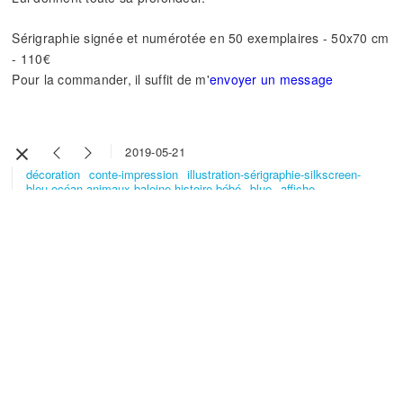
Sérigraphie signée et numérotée en 50 exemplaires - 50x70 cm
- 110€
Pour la commander, il suffit de m'
envoyer un message
2019-05-21
décoration
conte-impression
illustration-sérigraphie-silkscreen-
bleu-océan-animaux-baleine-histoire-bébé
blue
affiche
Nom*
Email*